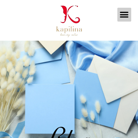
内
メ
容
ニ
を
ュ
ス
ー
キ
ッ
プ